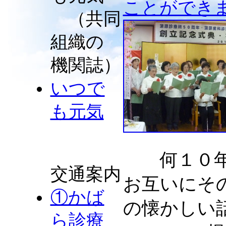
ことがで
（共同
組織の
機関誌）
いつで
も元気
何１０年
交通案内
お互いにそ
①かば
の懐かしい
ら診療