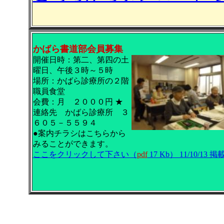
かばら書道部会員募集
開催日時：第二、第四の土
曜日、午後３時～５時
場所：かばら診療所の２階
職員食堂
会費：月 ２０００円 ★
連絡先 かばら診療所 ３
６０５－５５９４
●案内チラシはこちらから
みることができます。
ここをクリックして下さい（
pdf
17 Kb） 11/10/13 掲