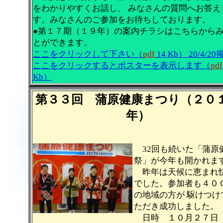
をわかりやすくお話し、 みなさんの質問へお答え
す。みなさんのご参加をお待ちしております。
●第１７期（１９年）の案内チラシはこちらから
とができます。
ここをクリックして下さい（
pdf
14 Kb） 20/4/20
ここをクリックするとポスターを表示します（
pdf
Kb）
第３３回 蒲原健康まつり（２０
年）
32回も続いた「蒲原
祭」が今年も開かれま
昨年は天候に恵まれ
でした。参加者も４０
の地域の方が 駆けつけ
ただき成功しました。
日時 １０月２７日