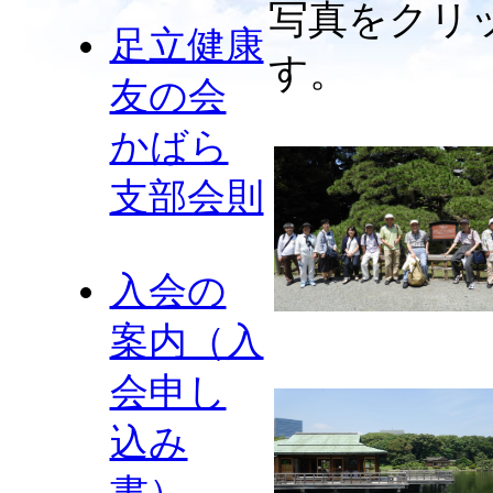
写真をクリ
足立健康
す。
友の会
かばら
支部会則
入会の
案内（入
会申し
込み