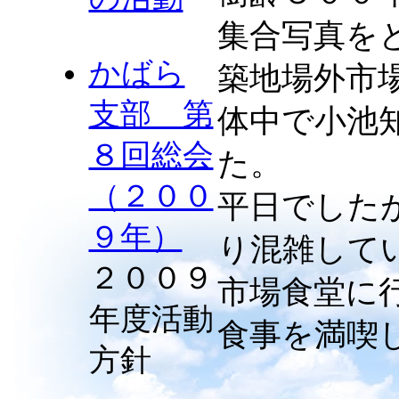
集合写真を
かばら
築地場外市
支部 第
体中で小池
８回総会
た。
（２００
平日でした
９年）
り混雑して
２００９
市場食堂に
年度活動
食事を満喫
方針