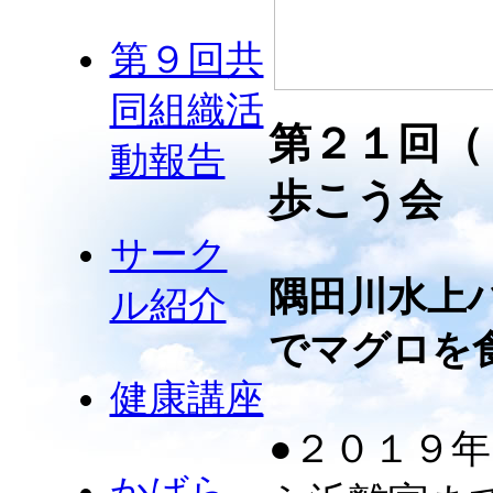
第９回共
同組織活
第２１回（
動報告
歩こう会 
サーク
隅田川水上
ル紹介
でマグロを
健康講座
●２０１９
かばら