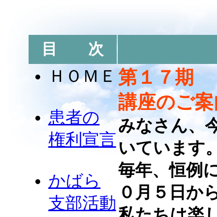
目 次
ＨＯＭＥ
第１７期 
講座のご案
患者の
みなさん、
権利宣言
いています
毎年、恒例
かばら
０月５日か
支部活動
私たちは楽