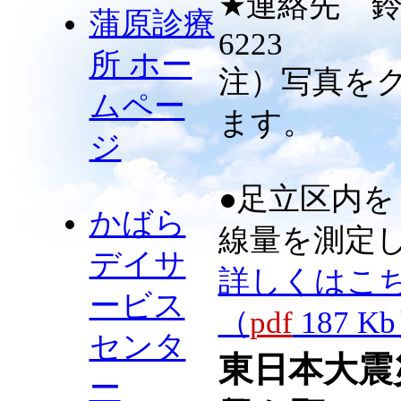
★連絡先 鈴木
蒲原診療
6223
所 ホー
注）写真を
ムペー
ます。
ジ
●足立区内
かばら
線量を測定
デイサ
詳しくはこ
ービス
（
pdf
187 Kb
センタ
東日本大震
ー