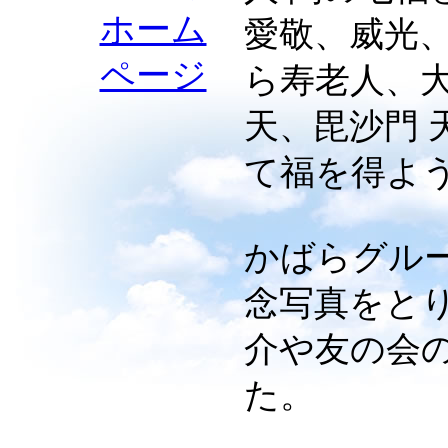
ホーム
愛敬、威光
ページ
ら寿老人、
天、毘沙門 
て福を得よ
かばらグル
念写真をと
介や友の会
た。