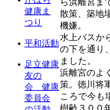
ら浜離宮ま
健康ま
散策、築地
つり
機嫌。
水上バスか
平和活動
の下を通り
ました。
足立健康
浜離宮のよ
友の
策。徳川将
会 健康
ころで今も
委員会
樹齢３００
の活動