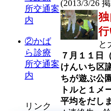
(2013/3/26 
所交通案
独
内
行
②かば
と
ら診療
７月１１日
所交通案
けんいち区
内
ちが遊ぶ公
トルと１メ
平均をだし
リンク