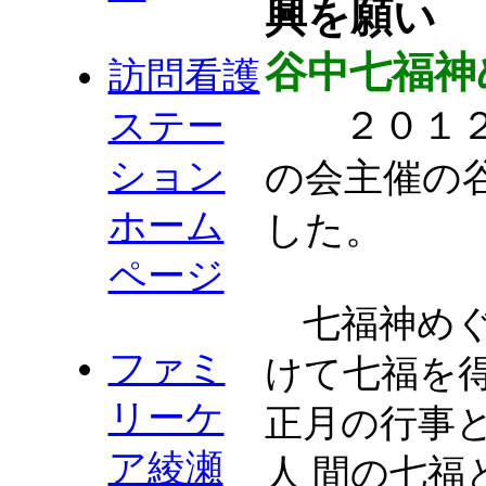
興を願い
谷中七福神
訪問看護
２０１２年
ステー
ション
の会主催の
ホーム
した。
ページ
七福神めぐ
ファミ
けて七福を
リーケ
正月の行事
ア綾瀬
人 間の七福