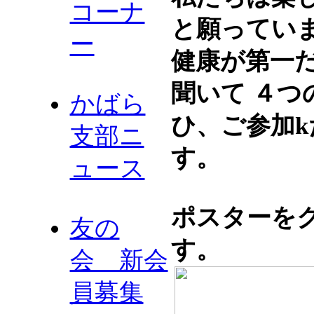
コーナ
と願ってい
ー
健康が第一
聞いて ４
かばら
ひ、ご参加
支部ニ
す。
ュース
ポスターを
友の
す。
会 新会
員募集