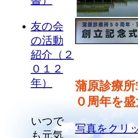
書）
友の会
の活動
紹介（２
０１２
年）
蒲原診療所
０周年を盛
いつで
写真をクリ
も元気